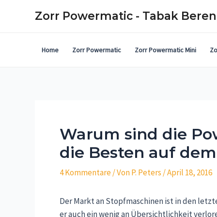
Zorr Powermatic - Tabak Beren
Home
Zorr Powermatic
Zorr Powermatic Mini
Zo
Warum sind die Po
die Besten auf dem
4 Kommentare
/ Von
P. Peters
/
April 18, 2016
Der Markt an Stopfmaschinen ist in den letz
er auch ein wenig an Übersichtlichkeit verlor