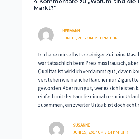
4 Kommentare zu „Warum sind die 
Markt?“
HERMANN
JUNI 15, 2017 UM 3:11 P.M. UHR
Ich habe mir selbst vor einiger Zeit eine Mas
war tatsächlich beim Preis misstrauisch, aber
Qualität ist wirklich verdammt gut, davon kon
verstehen wie manche Raucher nur Zigaretten
geworden. Aber nun gut, wer es sich leisten k
einfach mit der Familie einmal mehr im Url
zusammen, ein zweiter Urlaub ist doch echt 
SUSANNE
JUNI 15, 2017 UM 3:14 P.M. UHR