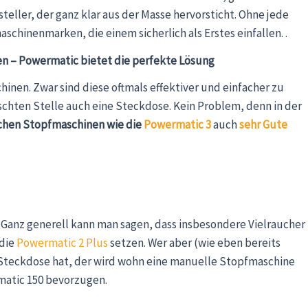
ller, der ganz klar aus der Masse hervorsticht. Ohne jede
schinenmarken, die einem sicherlich als Erstes einfallen. .
n – Powermatic bietet die perfekte Lösung
inen. Zwar sind diese oftmals effektiver und einfacher zu
schten Stelle auch eine Steckdose. Kein Problem, denn in der
schen Stopfmaschinen wie die
Powermatic 3
auch
sehr Gute
Ganz generell kann man sagen, dass insbesondere Vielraucher
 die
Powermatic 2 Plus
setzen. Wer aber (wie eben bereits
r Steckdose hat, der wird wohn eine manuelle Stopfmaschine
atic 150 bevorzugen.