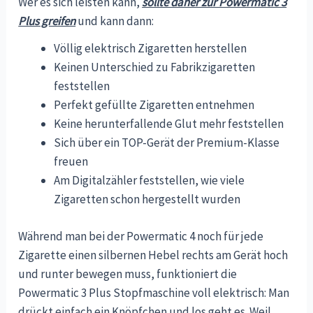
Wer es sich leisten kann,
sollte daher zur Powermatic 3
Plus greifen
und kann dann:
Völlig elektrisch Zigaretten herstellen
Keinen Unterschied zu Fabrikzigaretten
feststellen
Perfekt gefüllte Zigaretten entnehmen
Keine herunterfallende Glut mehr feststellen
Sich über ein TOP-Gerät der Premium-Klasse
freuen
Am Digitalzähler feststellen, wie viele
Zigaretten schon hergestellt wurden
Während man bei der Powermatic 4 noch für jede
Zigarette einen silbernen Hebel rechts am Gerät hoch
und runter bewegen muss, funktioniert die
Powermatic 3 Plus Stopfmaschine voll elektrisch: Man
drückt einfach ein Knöpfchen und los geht es. Weil