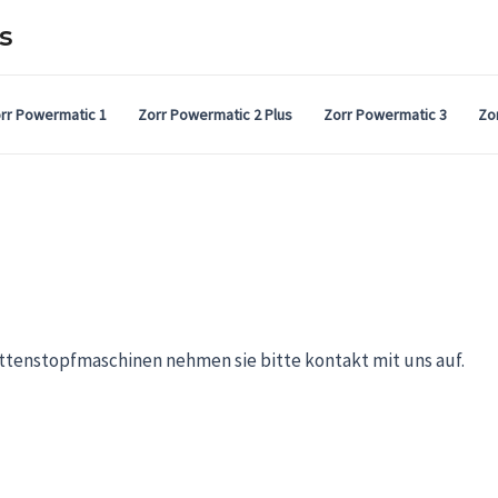
s
rr Powermatic 1
Zorr Powermatic 2 Plus
Zorr Powermatic 3
Zo
ettenstopfmaschinen nehmen sie bitte kontakt mit uns auf.